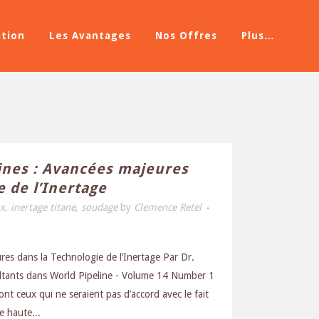
ation
Les Avantages
Nos Offres
Plus…
ines : Avancées majeures
e de l’Inertage
ox
,
inertage titane
,
soudage
by
Clemence Retel
res dans la Technologie de l’Inertage Par Dr.
ultants dans World Pipeline - Volume 14 Number 1
t ceux qui ne seraient pas d’accord avec le fait
e haute...