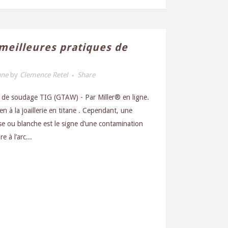
 meilleures pratiques de
ane
by
Clemence Retel
Share
s de soudage TIG (GTAW) - Par Miller® en ligne.
n à la joaillerie en titane . Cependant, une
rise ou blanche est le signe d’une contamination
 à l’arc...