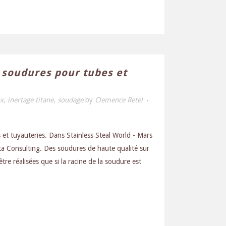
 soudures pour tubes et
ox
,
inertage titane
,
soudage
by
Clemence Retel
et tuyauteries. Dans Stainless Steal World - Mars
ta Consulting. Des soudures de haute qualité sur
tre réalisées que si la racine de la soudure est