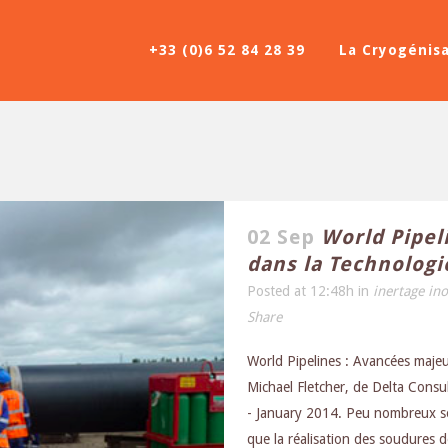
+33 (0)6 52 84 28 39
La Cryogénis
02 Sep
World Pipel
dans la Technologi
Posted at 12:48h
in
inertage in
Share
World Pipelines : Avancées majeu
Michael Fletcher, de Delta Cons
- January 2014. Peu nombreux son
que la réalisation des soudures d