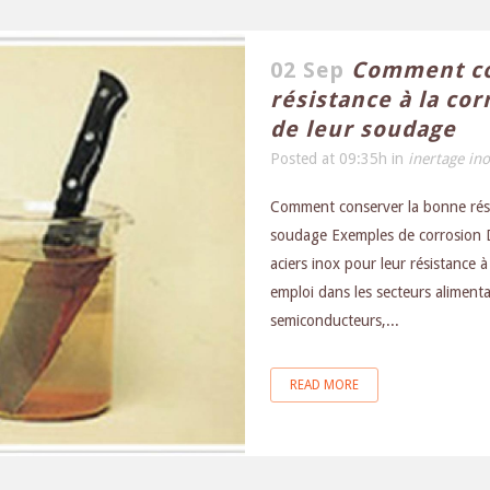
02 Sep
Comment co
résistance à la cor
de leur soudage
Posted at 09:35h
in
inertage in
Comment conserver la bonne résis
soudage Exemples de corrosion D
aciers inox pour leur résistance 
emploi dans les secteurs aliment
semiconducteurs,...
READ MORE