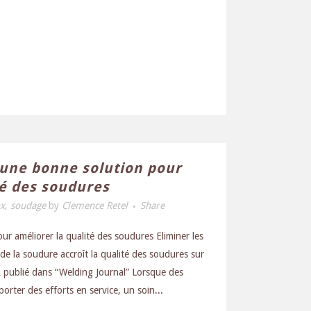
: une bonne solution pour
té des soudures
ox
,
soudage
by
Clemence Retel
Share
ur améliorer la qualité des soudures Eliminer les
e la soudure accroît la qualité des soudures sur
 publié dans “Welding Journal” Lorsque des
rter des efforts en service, un soin...