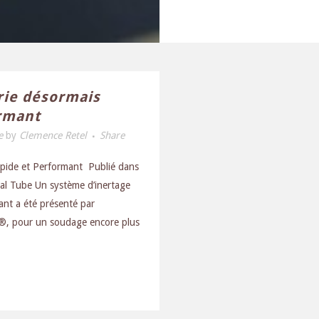
rie désormais
ormant
e
by
Clemence Retel
Share
apide et Performant Publié dans
al Tube Un système d’inertage
ant a été présenté par
T®, pour un soudage encore plus