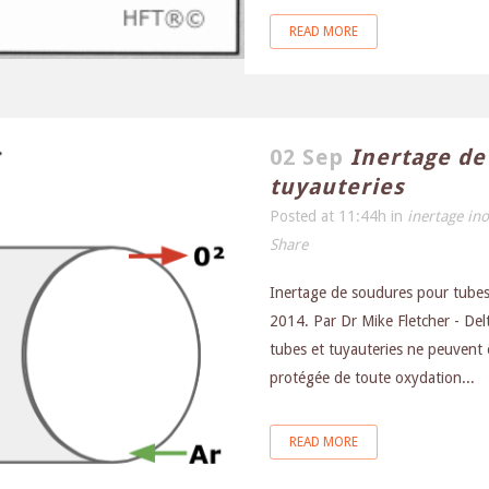
READ MORE
02 Sep
Inertage de
tuyauteries
Posted at 11:44h
in
inertage in
Share
Inertage de soudures pour tubes 
2014. Par Dr Mike Fletcher - Del
tubes et tuyauteries ne peuvent ê
protégée de toute oxydation...
READ MORE