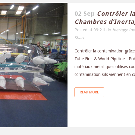
02 Sep
Contrôler l
Chambres d’Inerta
Posted at 09:21h
in
inertage in
Share
Contrôler la contamination grâc
Tube First & World Pipeline - Pub
matériaux métalliques utilisés c
contamination s’ils viennent en c
READ MORE