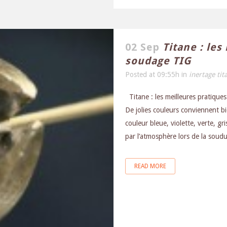
02 Sep
Titane : les
soudage TIG
Posted at 09:55h
in
inertage tit
Titane : les meilleures pratique
De jolies couleurs conviennent bie
couleur bleue, violette, verte, g
par l’atmosphère lors de la soudure
READ MORE