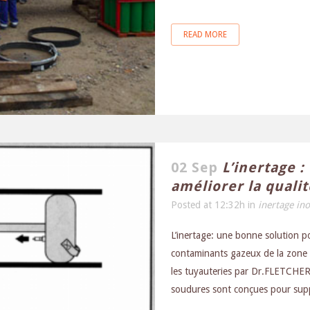
READ MORE
02 Sep
L’inertage 
améliorer la quali
Posted at 12:32h
in
inertage in
L’inertage: une bonne solution po
contaminants gazeux de la zone d
les tuyauteries par Dr.FLETCHER
soudures sont conçues pour suppo