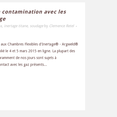
a contamination avec les
ge
ox
,
inertage titane
,
soudage
by
Clemence Retel
e aux Chambres Flexibles d'Inertage® - Argweld®
lié le 4 et 5 mars 2015 en ligne. La plupart des
ouramment de nos jours sont sujets à
ontact avec les gaz présents...