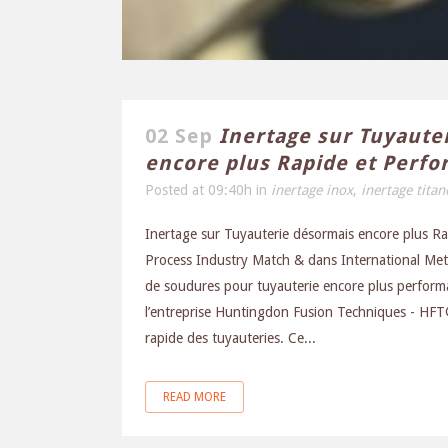
02 Sep
Inertage sur Tuyaute
encore plus Rapide et Perf
Posted at 09:40h
in
inertage inox
,
inertage titan
Inertage sur Tuyauterie désormais encore plus R
Process Industry Match & dans International Met
de soudures pour tuyauterie encore plus perform
l’entreprise Huntingdon Fusion Techniques - HF
rapide des tuyauteries. Ce...
READ MORE