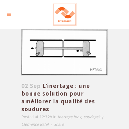
02 Sep
L’inertage : une
bonne solution pour
améliorer la qualité des
soudures
Posted at 12:32h
in
inertage inox
,
soudage
by
Clemence Retel
Share