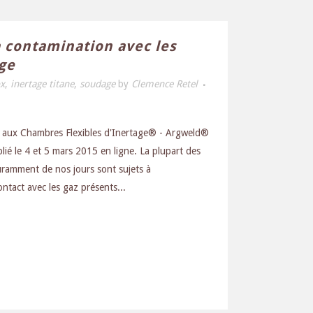
a contamination avec les
ge
ox
,
inertage titane
,
soudage
by
Clemence Retel
e aux Chambres Flexibles d'Inertage® - Argweld®
lié le 4 et 5 mars 2015 en ligne. La plupart des
ouramment de nos jours sont sujets à
ontact avec les gaz présents...