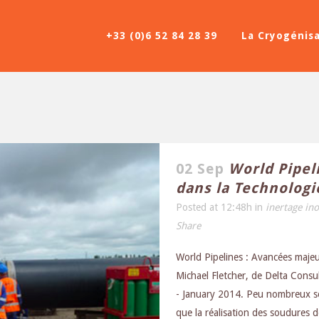
+33 (0)6 52 84 28 39
La Cryogénis
02 Sep
World Pipel
dans la Technologi
Posted at 12:48h
in
inertage in
Share
World Pipelines : Avancées majeu
Michael Fletcher, de Delta Cons
- January 2014. Peu nombreux son
que la réalisation des soudures d