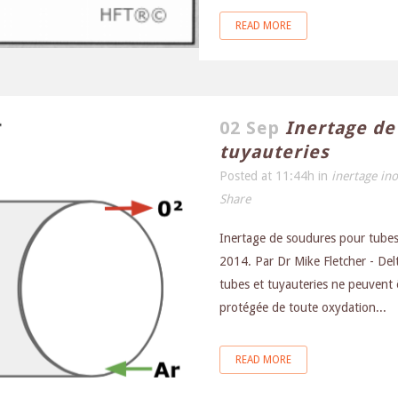
READ MORE
02 Sep
Inertage de
tuyauteries
Posted at 11:44h
in
inertage in
Share
Inertage de soudures pour tubes 
2014. Par Dr Mike Fletcher - Del
tubes et tuyauteries ne peuvent ê
protégée de toute oxydation...
READ MORE