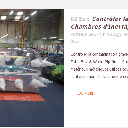
02 Sep
Contrôler l
Chambres d’Inerta
Posted at 09:21h
in
inertage in
Share
Contrôler la contamination grâc
Tube First & World Pipeline - Pub
matériaux métalliques utilisés c
contamination s’ils viennent en c
READ MORE