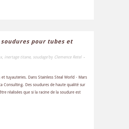
 soudures pour tubes et
ox
,
inertage titane
,
soudage
by
Clemence Retel
et tuyauteries. Dans Stainless Steal World - Mars
ta Consulting. Des soudures de haute qualité sur
tre réalisées que si la racine de la soudure est