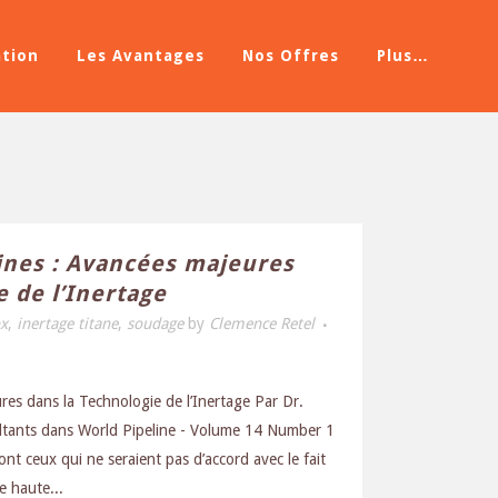
ation
Les Avantages
Nos Offres
Plus…
ines : Avancées majeures
e de l’Inertage
ox
,
inertage titane
,
soudage
by
Clemence Retel
res dans la Technologie de l’Inertage Par Dr.
ultants dans World Pipeline - Volume 14 Number 1
t ceux qui ne seraient pas d’accord avec le fait
e haute...