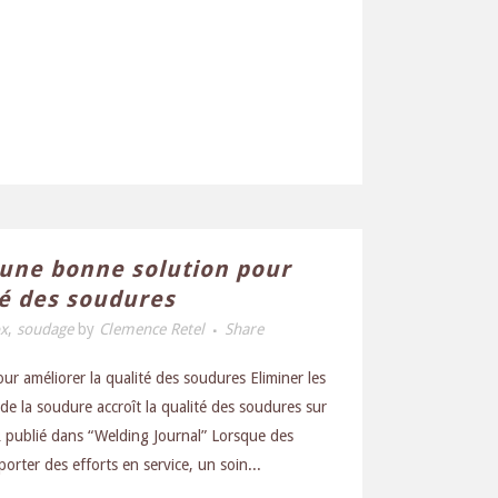
: une bonne solution pour
té des soudures
ox
,
soudage
by
Clemence Retel
Share
ur améliorer la qualité des soudures Eliminer les
e la soudure accroît la qualité des soudures sur
 publié dans “Welding Journal” Lorsque des
rter des efforts en service, un soin...