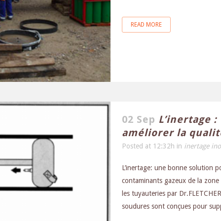
READ MORE
02 Sep
L’inertage 
améliorer la quali
Posted at 12:32h
in
inertage in
L’inertage: une bonne solution po
contaminants gazeux de la zone d
les tuyauteries par Dr.FLETCHER
soudures sont conçues pour suppo